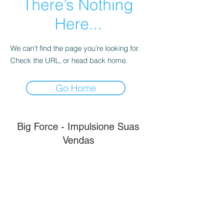
There’s Nothing
Here...
We can’t find the page you’re looking for.
Check the URL, or head back home.
Go Home
Big Force - Impulsione Suas
Vendas
contato@bigforce.com.br
(51) 99282-6852
Home Office -
Rua Carlos Geyer 30 -
Ipanema
-
Porto Alegre/
Rio Grande Do Sul
CEP
91751-