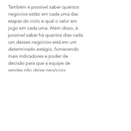
Também é possível saber quantos 
negócios estão em cada uma das 
etapas do ciclo e qual o valor em 
jogo em cada uma. Além disso, é 
possível saber há quantos dias cada 
um desses negócios está em um 
determinado estágio, fornecendo 
mais indicadores e poder de 
decisão para que a equipe de 
vendas não deixe negócios 
estagnarem e esfriarem, deixando 
de ganhar dinheiro.
Curtiu?
Vamos marcar uma 
vídeo 
conferencia
 ou nos chame aqui no 
nosso chat para entender um pouco 